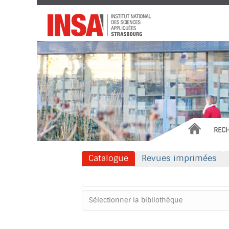
Institut
National
des
Sciences
Appliquées
ACCUEIL
REC
Catalogue
Revues imprimées
Rechercher dans "Catalogue"
Sélectionner
votre
bibliothèque