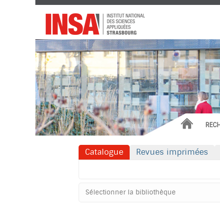
Institut
National
des
Sciences
Appliquées
ACCUEIL
REC
Catalogue
Revues imprimées
Rechercher dans "Catalogue"
Sélectionner
votre
bibliothèque