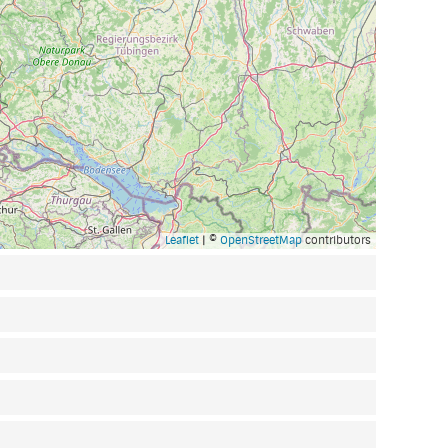
Leaflet
| ©
OpenStreetMap
contributors