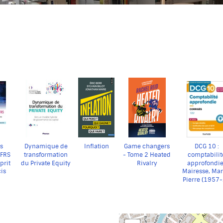
s
Dynamique de
Inflation
Game changers
DCG 10 :
IFRS
transformation
- Tome 2 Heated
comptabilit
sprit
du Private Equity
Rivalry
approfondie
cis
Mairesse, Mar
des
corrigés
Pierre (1957-..
 les
ns
ien