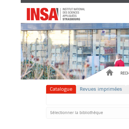
Institut
National
des
Sciences
Appliquées
ACCUEIL
REC
Catalogue
Revues imprimées
Rechercher dans "Catalogue"
Sélectionner
votre
bibliothèque