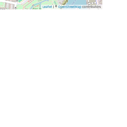
Leaflet
| ©
OpenStreetMap
contributors