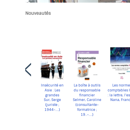
Nouveautés
Faire
défiler
en
arrière
le
carrousel
Insécurité en
La boîte à outils
Les norme
Asie : Les
du responsable
comptables 
grandes
financier
: la lettre, l'e
Sur, Serge
Selmer, Caroline
Nana, Fran
manoeuvres
et le piège 
(juriste ;
(consultante-
traductions :
1944-....)
formatrice ;
explicatio
19..-....)
d'un pratic