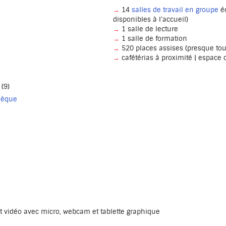
→
14
salles de travail en groupe
éq
disponibles à l'accueil)
→
1 salle de lecture
→
1 salle de formation
→
520 places assises (presque tou
→
cafétérias à proximité | espace 
(9)
thèque
it vidéo avec micro, webcam et tablette graphique