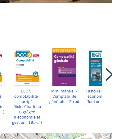
Faire
défiler
le
carrousel
vers
l'avant
DCG 9 :
Mini manuel -
Histoire des faits
é
comptabilité :
Comptabilité
économiques -
 :
corrigés
générale - 5e éd
Tout en fiches -
ie-
Disle, Charlotte
5e éd
..)
(agrégée
d'économie et
gestion ; 19..-....)