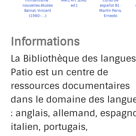
militantisme :
Merz Art. [ENG.
Curso de
nouvelles études
ed.]
español B1 :
Balnat, Vincent
Martín Peris,
[edición para
(1980-....)
Ernesto
estudiantes :
ej
libro + entorno
+
digital]
Informations
La Bibliothèque des langues
Patio est un centre de
ressources documentaires
dans le domaine des langu
: anglais, allemand, espagno
italien, portugais,