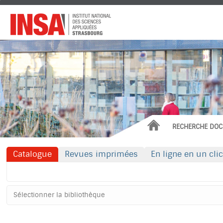
Institut
National
des
Sciences
Appliquées
ACCUEIL
RECHERCHE DOC
Catalogue
Revues imprimées
En ligne en un clic
Rechercher dans "Catalogue"
Sélectionner
votre
bibliothèque