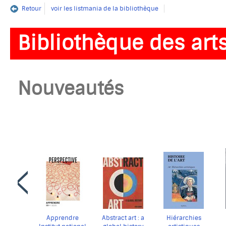
Retour
voir les listmania de la bibliothèque
Bibliothèque des art
Nouveautés
Faire
défiler
en
arrière
le
carrousel
Apprendre
Abstract art : a
Hiérarchies