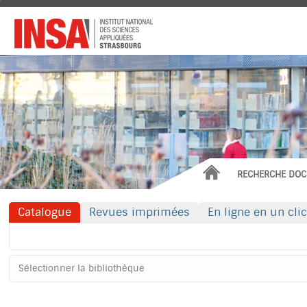
Institut
National
des
Sciences
Appliquées
ACCUEIL
RECHERCHE DOC
Catalogue
Revues imprimées
En ligne en un clic
Rechercher dans "Catalogue"
Sélectionner
votre
bibliothèque