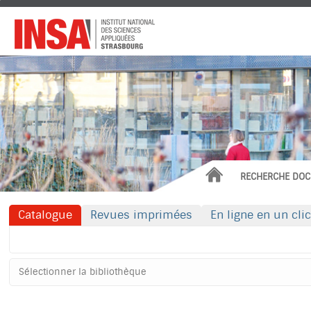
Institut
National
des
Sciences
Appliquées
ACCUEIL
RECHERCHE DOC
Catalogue
Revues imprimées
En ligne en un clic
Rechercher dans "Catalogue"
Sélectionner
votre
bibliothèque