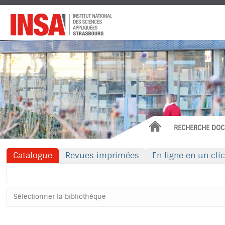
Institut
National
des
Sciences
Appliquées
ACCUEIL
RECHERCHE DOC
Catalogue
Revues imprimées
En ligne en un clic
Rechercher dans "Catalogue"
Sélectionner
votre
bibliothèque