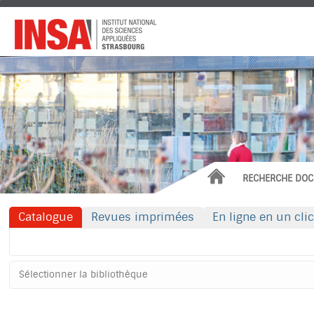
Institut
National
des
Sciences
Appliquées
ACCUEIL
RECHERCHE DOC
Catalogue
Revues imprimées
En ligne en un clic
Rechercher dans "Catalogue"
Sélectionner
votre
bibliothèque