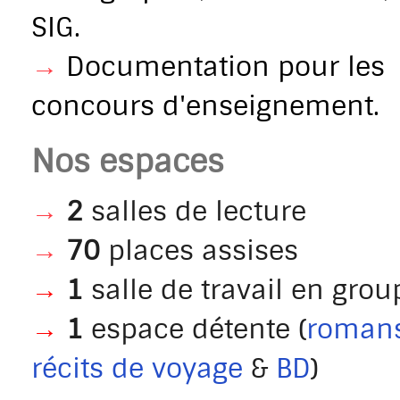
SIG.
→
Documentation pour les
concours d'enseignement.
Nos espaces
→
2
salles de lecture
→
70
places assises
→
1
salle de travail en grou
→
1
espace détente (
romans
récits de voyage
&
BD
)