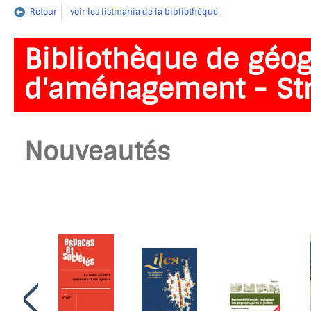
Retour
voir les listmania de la bibliothèque
Bibliothèque de géog
d'aménagement - St
Nouveautés
Faire
défiler
en
arrière
le
carrousel