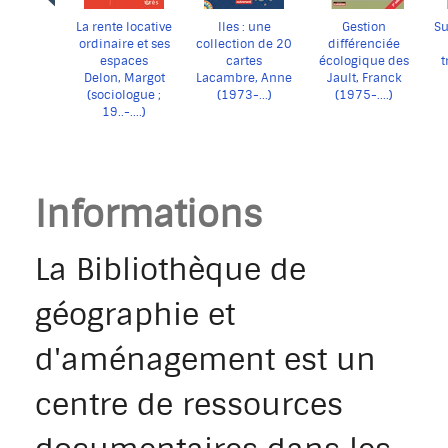
La rente locative
Iles : une
Gestion
Su
ordinaire et ses
collection de 20
différenciée
espaces
cartes
écologique des
t
Delon, Margot
Lacambre, Anne
Jault, Franck
merveilleuses
paysages, parcs
(sociologue ;
(1973-...)
(1975-....)
et jardins :
19..-....)
aménagement
urbain et
biodiversité
Informations
La Bibliothèque de
géographie et
d'aménagement est un
centre de ressources