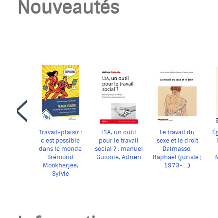
Nouveautés
Faire
défiler
en
arrière
le
carrousel
Travail-plaisir :
L'IA, un outil
Le travail du
Ég
c'est possible
pour le travail
sexe et le droit
dans le monde
social ? : manuel
Dalmasso,
Brémond
Guionie, Adrien
qui change
pratique et
Raphaël (juriste ;
Mookherjee,
éthique à
1973-....)
Sylvie
l'attention des
professionnels