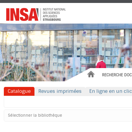
Institut
National
des
Sciences
Appliquées
ACCUEIL
RECHERCHE DOC
Catalogue
Revues imprimées
En ligne en un clic
Rechercher dans "Catalogue"
Sélectionner
votre
bibliothèque